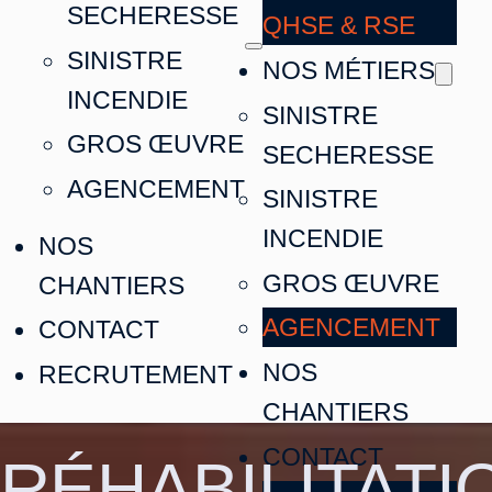
SECHERESSE
QHSE & RSE
SINISTRE
NOS MÉTIERS
INCENDIE
SINISTRE
GROS ŒUVRE
SECHERESSE
AGENCEMENT
SINISTRE
INCENDIE
NOS
GROS ŒUVRE
CHANTIERS
AGENCEMENT
CONTACT
NOS
RECRUTEMENT
CHANTIERS
CONTACT
RÉHABILITATI