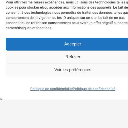
Pour offrir les meilleures expériences, nous utilisons des technologies telles 
du devis à la
cookies pour stocker et/ou accéder aux informations des appareils. Le fait de
consentir à ces technologies nous permettra de traiter des données telles que
comportement de navigation ou les ID uniques sur ce site. Le fait de ne pas
livraison
consentir ou de retirer son consentement peut avoir un effet négatif sur cert
caractéristiques et fonctions.
Accepter
Chez RSTS, chaque projet est
Refuser
avant tout une
situation à
Voir les préférences
comprendre
, des
contraintes à
analyser
et des
personnes à
Politique de confidentialité
Politique de confidentialité
accompagner
.
Ces engagements guident
nos
équipes de chargés de travaux