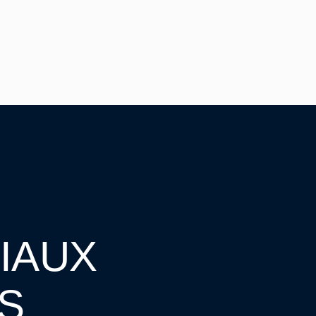
IAUX
S