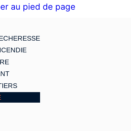
er au pied de page
SECHERESSE
INCENDIE
RE
NT
TIERS
E