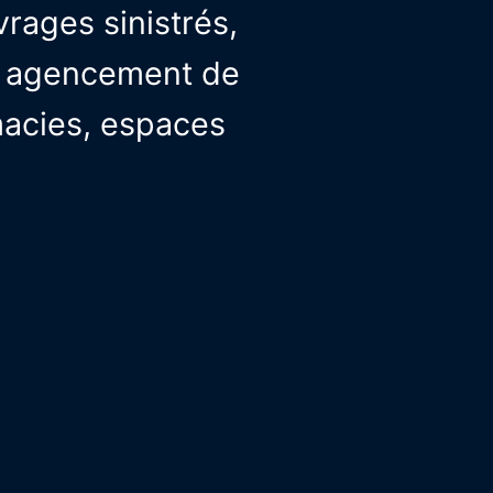
vrages sinistrés,
et agencement de
macies, espaces